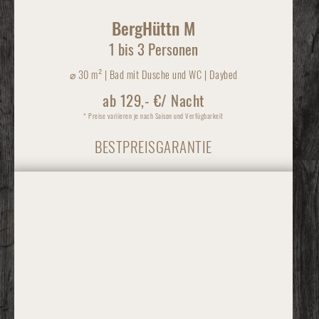
BergHüttn M
1 bis 3 Personen
⌀
30 m² | Bad mit Dusche und WC | Daybed
ab 129,- €/ Nacht
* Preise variieren je nach Saison und Verfügbarkeit
BESTPREISGARANTIE