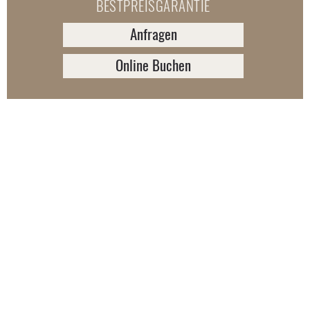
BESTPREISGARANTIE
Anfragen
Online Buchen
BergHüttn M mit Freisitz Deluxe
– mehr Platz für Drei mit dem
gewissen Extra
Du willst hoch hinaus und liebst das Ultimative.
Lasse dich im zweiten und dritten Obergeschoss von
der Aussicht auf deiner Dachterrasse beeindrucken.
Denn das ist der Luxus, der deinen Aufenthalt zu