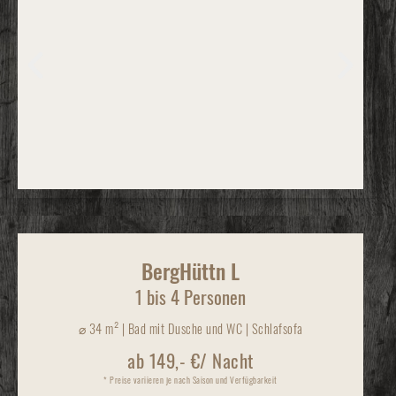
BergHüttn L
1 bis 4 Personen
⌀
34 m² | Bad mit Dusche und WC | Schlafsofa
ab 149,- €/ Nacht
* Preise variieren je nach Saison und Verfügbarkeit