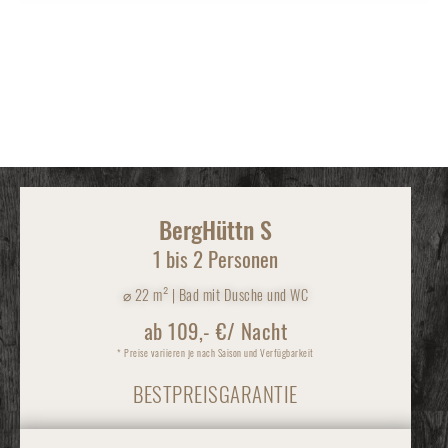
Weitere Hüttn auf der
Alm:
BergHüttn S
1 bis 2 Personen
⌀
22 m² | Bad mit Dusche und WC
ab 109,- €/ Nacht
* Preise variieren je nach Saison und Verfügbarkeit
BESTPREISGARANTIE