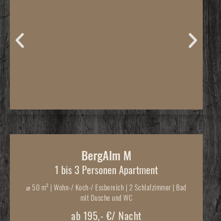
BergAlm M
1 bis 3 Personen Apartment
⌀
50 m² | Wohn-/ Koch-/ Essbereich | 2 Schlafzimmer | Bad
mit Dusche und WC
ab 195,- €/ Nacht