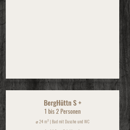
BergHüttn S +
1 bis 2 Personen
⌀
24 m² | Bad mit Dusche und WC