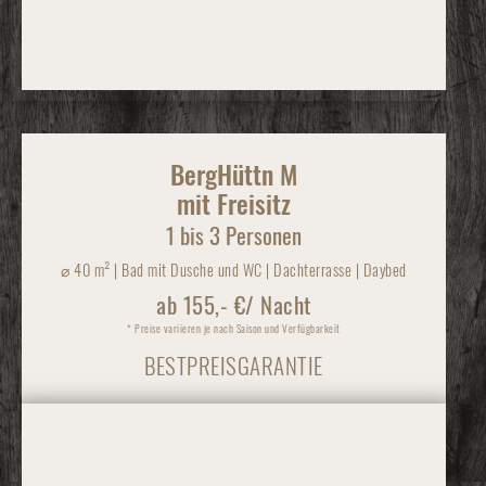
BergHüttn M
mit Freisitz
1 bis 3 Personen
⌀
40 m² | Bad mit Dusche und WC | Dachterrasse | Daybed
ab 155,- €/ Nacht
* Preise variieren je nach Saison und Verfügbarkeit
BESTPREISGARANTIE