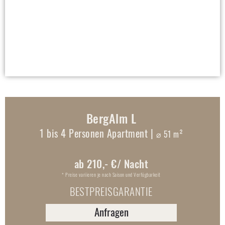
BergAlm L​
1 bis 4 Personen Apartment |
⌀ 51 m²
ab 210,- €/ Nacht
* Preise variieren je nach Saison und Verfügbarkeit
BESTPREISGARANTIE
Anfragen