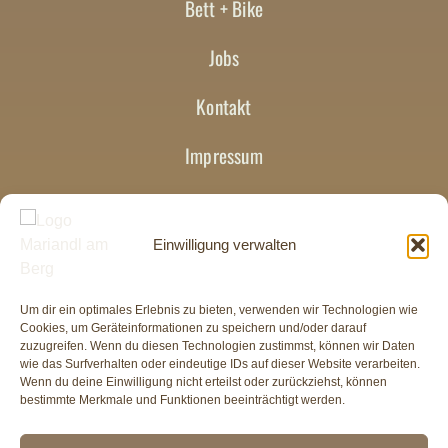
Bett + Bike
Jobs
Kontakt
Impressum
Datenschutzerklärung
Einwilligung verwalten
AGB
Barrierefreiheitserklärung
Um dir ein optimales Erlebnis zu bieten, verwenden wir Technologien wie
Cookies, um Geräteinformationen zu speichern und/oder darauf
zuzugreifen. Wenn du diesen Technologien zustimmst, können wir Daten
Mariandl am Berg | Bahnhofstraße 10-12 | 92224 Amberg
wie das Surfverhalten oder eindeutige IDs auf dieser Website verarbeiten.
Wenn du deine Einwilligung nicht erteilst oder zurückziehst, können
+49 9621-7787970
|
servus@mariandl-am-berg.de
bestimmte Merkmale und Funktionen beeinträchtigt werden.