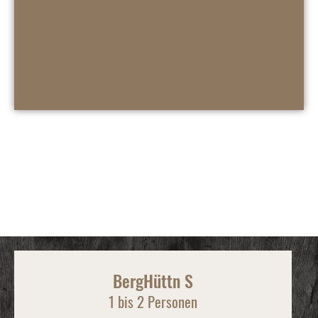
Weitere Hüttn auf der
Alm:
BergHüttn S
1 bis 2 Personen