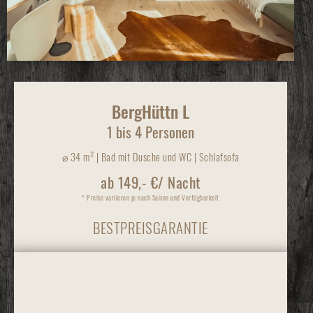
BergHüttn L
1 bis 4 Personen
⌀
34 m² | Bad mit Dusche und WC | Schlafsofa
ab 149,- €/ Nacht
* Preise variieren je nach Saison und Verfügbarkeit
BESTPREISGARANTIE