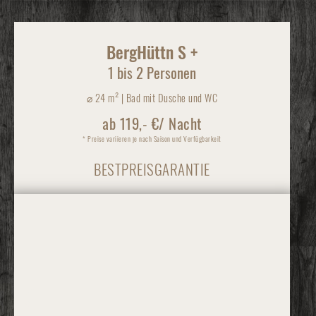
BergHüttn S +
1 bis 2 Personen
⌀
24 m² | Bad mit Dusche und WC
ab 119,- €/ Nacht
* Preise variieren je nach Saison und Verfügbarkeit
BESTPREISGARANTIE