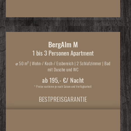
BergAlm M
1 bis 3 Personen Apartment
⌀
50 m² | Wohn-/ Koch-/ Essbereich | 2 Schlafzimmer | Bad
mit Dusche und WC
ab 195,- €/ Nacht
* Preise variieren je nach Saison und Verfügbarkeit
BESTPREISGARANTIE