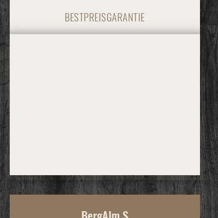
BESTPREISGARANTIE
BergAlm S