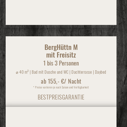
BergHüttn M
mit Freisitz
1 bis 3 Personen
⌀
40 m² | Bad mit Dusche und WC | Dachterrasse | Daybed
ab 155,- €/ Nacht
* Preise variieren je nach Saison und Verfügbarkeit
BESTPREISGARANTIE