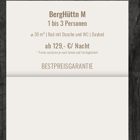
BergHüttn M
1 bis 3 Personen
⌀
30 m² | Bad mit Dusche und WC | Daybed
ab 129,- €/ Nacht
* Preise variieren je nach Saison und Verfügbarkeit
BESTPREISGARANTIE