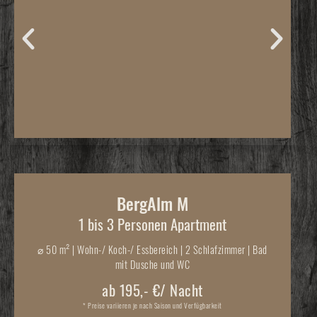
BergAlm M
1 bis 3 Personen Apartment
⌀
50 m² | Wohn-/ Koch-/ Essbereich | 2 Schlafzimmer | Bad
mit Dusche und WC
ab 195,- €/ Nacht
* Preise variieren je nach Saison und Verfügbarkeit