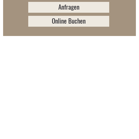
Anfragen
Online Buchen
BergHüttn XL – Platz und ein
bisschen mehr
Kurzum, ich verkörpere von allem das Beste. Ein
zusätzliches Schlafzimmer, das barrierefreie Bad,
das separate WC und ein schönes Wohnzimmer mit
anschließendem Essbereich machen die BergHüttn
XL zu einem ganz besonderen Erlebnis. Man fühlt
sich direkt wohl in mir, darum bin ich auch froh hier