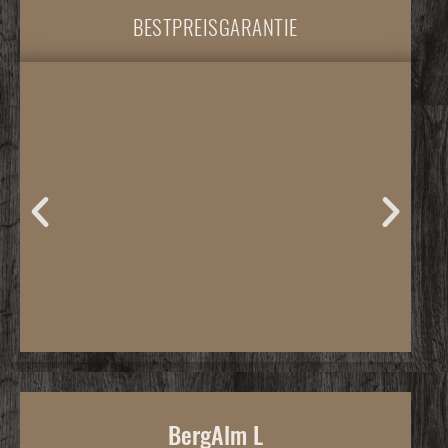
BESTPREISGARANTIE
BergAlm L