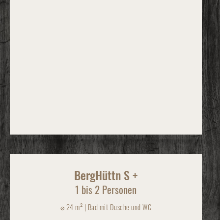
BergHüttn S +
1 bis 2 Personen
⌀
24 m² | Bad mit Dusche und WC