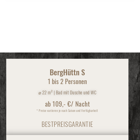
Weitere Hüttn auf der
Alm:
BergHüttn S
1 bis 2 Personen
⌀
22 m² | Bad mit Dusche und WC
ab 109,- €/ Nacht
* Preise variieren je nach Saison und Verfügbarkeit
BESTPREISGARANTIE