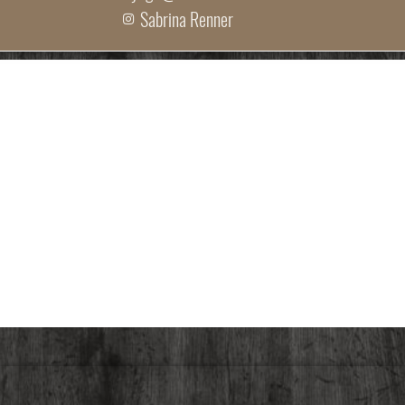
Sabrina Renner
Auszeichnung & Qualität,
die man spürt.
Das Mariandl am Berg wurde mit dem Booking.com
Traveller Review Award 2026 ausgezeichnet – mit
starken 9,0 von 10 Punkten, vergeben direkt von
unseren Gästen.