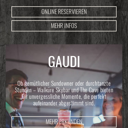
ONLINE RESERVIEREN
MEHR INFOS
GAUDI
Ob gemütlicher Sundowner oder durchtanzte
Stunden – Walküre Skybar und The Cave bieten
Dir unvergessliche Momente, die perfekt
aufeinander abgestimmt sind.
MEHR ERKUNDEN