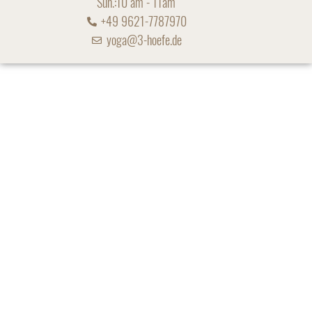
Sun.:10 am - 11am
+49
9621-7787970
yoga@3-hoefe.de
Our wellness area